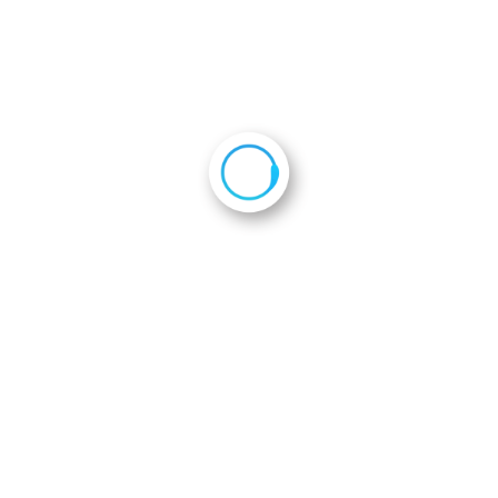
2018年10月4日
会員企業一覧
会則
ホーム
活動報告
平成30年度2次隊 京都府庁表敬訪問
DSCF8739-m