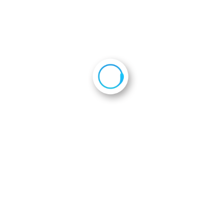
2022年10月17日
会員企業一覧
会則
ホーム
活動報告
京都セット
2022年度第２次隊派遣
前表敬訪問
th_DSCF0214