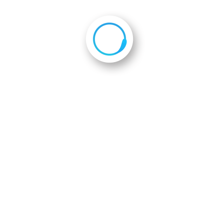
木）、平成29年度4次隊が京都府庁を表敬訪問しました
事務局京都府JICAボランティア応援
〒604-8162
京都市中京区烏丸通六角下ル七観音町62
PR内
Tel : 075-251-1090 Fax : 075-251