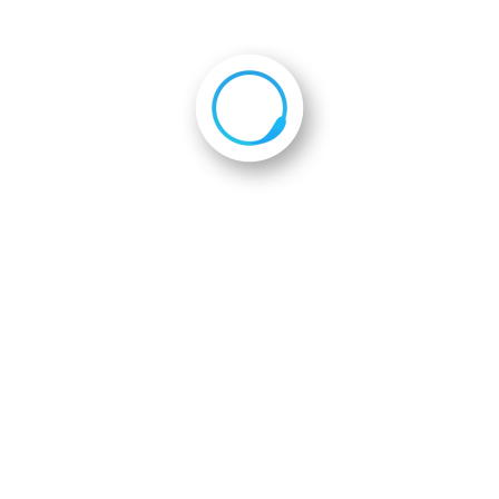
国者交流会
th_IMG_3969
事務局京都府JICAボランティア応援
〒604-8162
京都市中京区烏丸通六角下ル七観音町62
PR内
Tel : 075-251-1090 Fax : 075-251