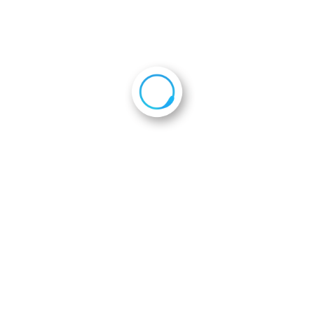
2024年10月1日
会員企業一覧
会則
ホーム
活動報告
駒ケ根研修所見学会
th_IMG_2111