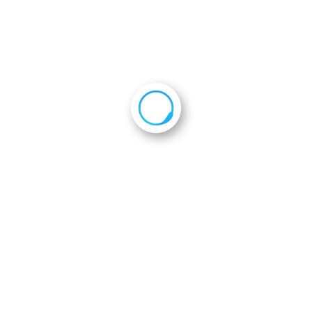
2024年5月8日
会員企業一覧
会則
ホーム
活動報告
京都セット
2023年度第4次隊表敬
訪問
th_DSCF5211