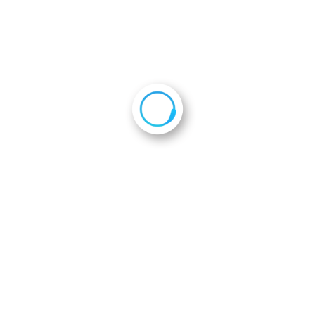
2024年5月8日
会員企業一覧
会則
ホーム
活動報告
京都セット
2023年度第4次隊表敬
訪問
th_DSCF5155