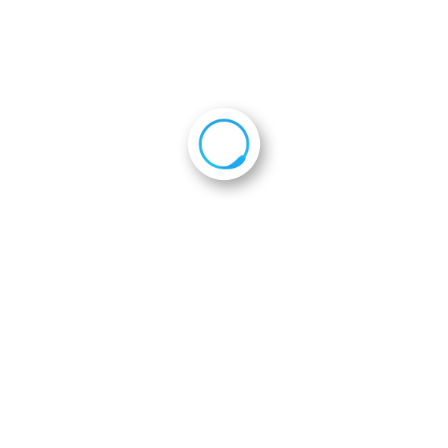
2021年1月14日
会員企業一覧
会則
ホーム
活動報告
帰国隊員 激励会
th_6