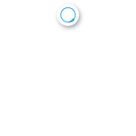
2016年2月29日
会員企業一覧
会則
ホーム
kyotojicavsg_logo
事務局京都府JICAボランティア応援団 事務局
〒604-8162
京都市中京区烏丸通六角下ル七観音町623 第11長谷ビル2階 株式会
社天空PR内
Tel : 075-251-1090 Fax : 075-251-1092